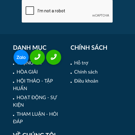
DANH MỤC
CHÍNH SÁCH
TRỌNG TÀI
Hỗ trợ
HÒA GIẢI
Chính sách
HỘI THẢO - TẬP
Điều khoản
HUẤN
HOẠT ĐỘNG - SỰ
KIỆN
THAM LUẬN - HỎI
ĐÁP