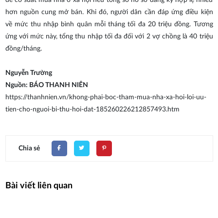
để có suất mua nhà ở xã hội nếu tổng số hồ sơ đăng ký hợp lệ nhiều
hơn nguồn cung mở bán. Khi đó, người dân cần đáp ứng điều kiện
về mức thu nhập bình quân mỗi tháng tối đa 20 triệu đồng. Tương
ứng với mức này, tổng thu nhập tối đa đối với 2 vợ chồng là 40 triệu
đồng/tháng.
Nguyễn Trường
Nguồn: BÁO THANH NIÊN
https://thanhnien.vn/khong-phai-boc-tham-mua-nha-xa-hoi-loi-uu-
tien-cho-nguoi-bi-thu-hoi-dat-185260226212857493.htm
Chia sẻ
Bài viết liên quan