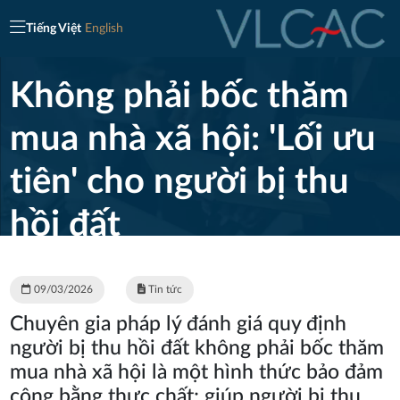
Tiếng Việt
English
Không phải bốc thăm
mua nhà xã hội: 'Lối ưu
tiên' cho người bị thu
hồi đất
Trang chủ
/
Tin tức
/
Không phải bốc thăm mua
nhà xã hội: 'Lối ưu tiên' cho người bị thu hồi đất
09/03/2026
Tin tức
Chuyên gia pháp lý đánh giá quy định
người bị thu hồi đất không phải bốc thăm
mua nhà xã hội là một hình thức bảo đảm
công bằng thực chất; giúp người bị thu