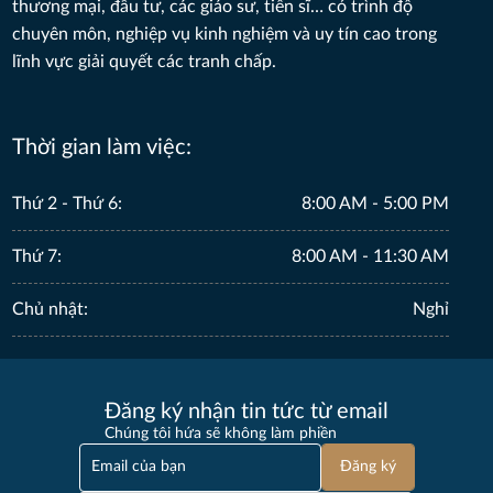
thương mại, đầu tư, các giáo sư, tiến sĩ… có trình độ
chuyên môn, nghiệp vụ kinh nghiệm và uy tín cao trong
Nhận diện hành vi và bảo vệ hiệu quả người bị bạo
lực tình dục trong hôn nhân
lĩnh vực giải quyết các tranh chấp.
THU 07, 2026
Thời gian làm việc:
Vụ tranh chấp thừa kế của cố NSƯT Vũ Linh còn có
thể kéo dài bao lâu?
MON 06, 2026
Thứ 2 - Thứ 6:
8:00 AM - 5:00 PM
Lỡ ký hợp đồng sở hữu kỳ nghỉ, khách hàng phải
Thứ 7:
8:00 AM - 11:30 AM
làm gì trong 48 giờ đầu?
THU 06, 2026
Chủ nhật:
Nghỉ
Luật Đô thị đặc biệt: Để người có thu nhập thấp
được an cư
Đăng ký nhận tin tức từ email
MON 06, 2026
Chúng tôi hứa sẽ không làm phiền
Đăng ký