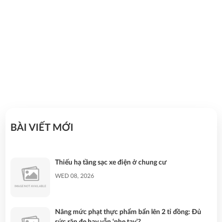
11/09/2025
BÀI VIẾT MỚI
Thiếu hạ tầng sạc xe điện ở chung cư
WED 08, 2026
Nâng mức phạt thực phẩm bẩn lên 2 tỉ đồng: Đủ
sức răn đe hay vẫn ‘nhẹ tay’?