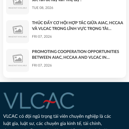
TUE 08, 2026
THÚC ĐẨY CƠ HỘI HỢP TÁC GIỮA AIAC, HCCAA
VÀ VLCAC TRONG LĨNH VỰC TRỌNG TÀI
THƯƠNG MẠI - PROMOTING COOPERATION
FRI 07, 2026
OPPORTUNITIES BETWEEN AIAC, HCCAA AND
VLCAC IN COMMERCIAL ARBITRATION
PROMOTING COOPERATION OPPORTUNITIES
BETWEEN AIAC, HCCAA AND VLCAC IN
COMMERCIAL ARBITRATION
FRI 07, 2026
THÚC ĐẨY CƠ HỘI HỢP TÁC GIỮA AIAC, HCCAA
VÀ VLCAC TRONG LĨNH VỰC TRỌNG TÀI
THƯƠNG MẠI
FRI 07, 2026
BÀI PHỎNG VẤN TRÊN BÁO PHÁP LUẬT VIỆT
NAM: NHẬN DIỆN HÀNH VI VÀ BẢO VỆ HIỆU
VLCAC có đội ngũ trọng tài viên chuyên nghiệp là các
QUẢ NGƯỜI BỊ BẠO LỰC TÌNH DỤC TRONG
THU 07, 2026
luật gia, luật sư, các chuyên gia kinh tế, tài chính,
HÔN NHÂN