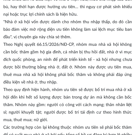
bù, hay thời hạn được hưởng ưu tiên… thì nguy cơ phát sinh khiếu
nại hoặc trục lợi chính sách là hiện hữu.
"Nhà ở xã hội vốn được dành cho nhóm thu nhập thấp, do đó cần
bảo đảm việc mở rộng diện ưu tiên không làm sai lệch mục tiêu ban
đầu", vị chuyên gia này chia sẻ thêm.
Theo Nghị quyết 66.15/2026/NĐ-CP, nhóm mua nhà xã hội không
cần bốc thăm gồm hộ gia đình, cá nhân bị thu hồi đất, nhà ở vì mục
đích quốc phòng, an ninh để phát triển kinh tế - xã hội nhưng chưa
được bồi thường bằng nhà ở, đất ở. Nhóm này được ưu tiên mua,
thuê mua nhà xã hội không phải bốc thăm và không phải đáp ứng
điều kiện về nhà ở, thu nhập.
Theo quy định hiện hành, nhóm ưu tiên sẽ được bố trí mua nhà ở xã
hội đến khi hết số lượng được bán trong dự án mà không cần bốc
thăm. Nhóm này gồm: người có công với cách mạng; thân nhân liệt
sĩ; người khuyết tật; người được bố trí tái định cư theo hình thức
mua, thuê mua; nữ giới.
Các trường hợp còn lại không thuộc nhóm ưu tiên sẽ phải bốc thăm