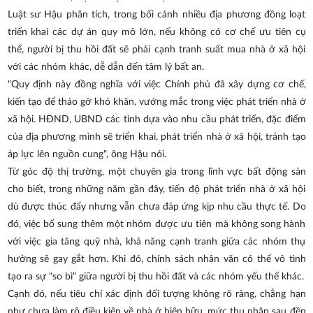
Luật sư Hậu phân tích, trong bối cảnh nhiều địa phương đồng loạt
triển khai các dự án quy mô lớn, nếu không có cơ chế ưu tiên cụ
thể, người bị thu hồi đất sẽ phải cạnh tranh suất mua nhà ở xã hội
với các nhóm khác, dễ dẫn đến tâm lý bất an.
"Quy định này đồng nghĩa với việc Chính phủ đã xây dựng cơ chế,
kiến tạo để tháo gỡ khó khăn, vướng mắc trong việc phát triển nhà ở
xã hội. HĐND, UBND các tỉnh dựa vào nhu cầu phát triển, đặc điểm
của địa phương mình sẽ triển khai, phát triển nhà ở xã hội, tránh tạo
áp lực lên nguồn cung", ông Hậu nói.
Từ góc độ thị trường, một chuyên gia trong lĩnh vực bất động sản
cho biết, trong những năm gần đây, tiến độ phát triển nhà ở xã hội
dù được thúc đẩy nhưng vẫn chưa đáp ứng kịp nhu cầu thực tế. Do
đó, việc bổ sung thêm một nhóm được ưu tiên mà không song hành
với việc gia tăng quỹ nhà, khả năng cạnh tranh giữa các nhóm thụ
hưởng sẽ gay gắt hơn. Khi đó, chính sách nhân văn có thể vô tình
tạo ra sự "so bì" giữa người bị thu hồi đất và các nhóm yếu thế khác.
Cạnh đó, nếu tiêu chí xác định đối tượng không rõ ràng, chẳng hạn
như chưa làm rõ điều kiện về nhà ở hiện hữu, mức thu nhập sau đền