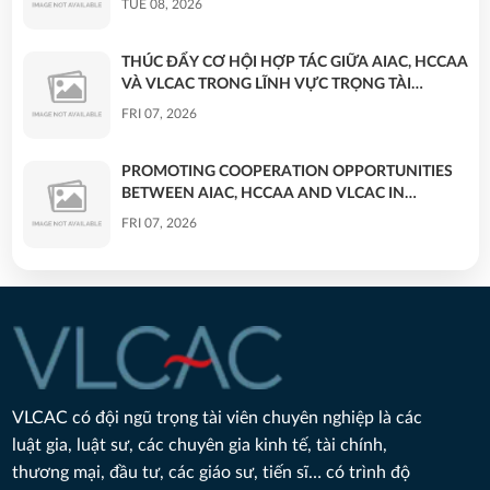
TUE 08, 2026
THÚC ĐẨY CƠ HỘI HỢP TÁC GIỮA AIAC, HCCAA
VÀ VLCAC TRONG LĨNH VỰC TRỌNG TÀI
THƯƠNG MẠI - PROMOTING COOPERATION
FRI 07, 2026
OPPORTUNITIES BETWEEN AIAC, HCCAA AND
VLCAC IN COMMERCIAL ARBITRATION
PROMOTING COOPERATION OPPORTUNITIES
BETWEEN AIAC, HCCAA AND VLCAC IN
COMMERCIAL ARBITRATION
FRI 07, 2026
THÚC ĐẨY CƠ HỘI HỢP TÁC GIỮA AIAC, HCCAA
VÀ VLCAC TRONG LĨNH VỰC TRỌNG TÀI
THƯƠNG MẠI
FRI 07, 2026
BÀI PHỎNG VẤN TRÊN BÁO PHÁP LUẬT VIỆT
NAM: NHẬN DIỆN HÀNH VI VÀ BẢO VỆ HIỆU
VLCAC có đội ngũ trọng tài viên chuyên nghiệp là các
QUẢ NGƯỜI BỊ BẠO LỰC TÌNH DỤC TRONG
THU 07, 2026
luật gia, luật sư, các chuyên gia kinh tế, tài chính,
HÔN NHÂN
thương mại, đầu tư, các giáo sư, tiến sĩ… có trình độ