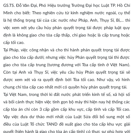
GS.TS. Đỗ Văn Đại, Phó Hiệu trưởng Trường Đại học Luật TP. Hồ Chí
Minh cho biết: Theo nghiên cứu từ kinh nghiệm nước ngoài, cụ thể
là hệ thống trọng tài của các nước như Pháp, Anh, Thụy Sĩ, Bỉ,… thì
việc xem xét yêu cầu hủy phán quyết trọng tài được pháp luật quy
định là không giao cho tòa cấp thấp, chỉ giao hoặc là cấp trung hoặc
cấp tối cao.
Tại Pháp, việc công nhận và cho thi hành phán quyết trọng tài được
giao cho tòa cấp dưới; nhưng việc hủy Phán quyết trọng tài thì được
giao cho tòa cấp trung (tương đương với Tòa cấp tỉnh ở Việt Nam).
Còn tại Anh và Thụy Sĩ, việc yêu cầu hủy Phán quyết trọng tài sẽ
được xem xét và ra quyết định bởi Tòa tối cao. Như vậy, vô hình
chung chỉ tòa cấp cao nhất mới có quyền hủy phán quyết trọng tài.
Tại Việt Nam, trong thời kì đất nước phát triển kinh tế số, xã hội số
và bối cảnh thực hiện việc tinh gọn bộ máy thì hiện nay hệ thống các
cấp tòa án chỉ còn 3 cấp gồm cấp khu vực, cấp tỉnh và cấp Tối cao.
Vậy việc đưa dư thảo mới nhất của Luật Sửa đổi bổ sung một số
điều của Luật Tổ chức TAND đề xuất giao cho tòa cấp khu vực giải
quyết (hiện hành là giao cho tòa án cấp tỉnh) có thực sự phù hợp với