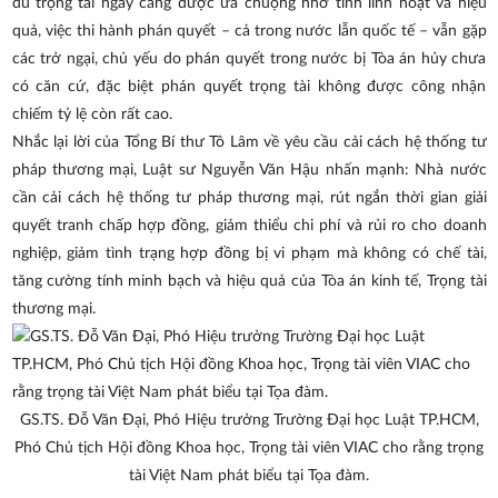
dù trọng tài ngày càng được ưa chuộng nhờ tính linh hoạt và hiệu
quả, việc thi hành phán quyết – cả trong nước lẫn quốc tế – vẫn gặp
các trở ngại, chủ yếu do phán quyết trong nước bị Tòa án hủy chưa
có căn cứ, đặc biệt phán quyết trọng tài không được công nhận
chiếm tỷ lệ còn rất cao.
Nhắc lại lời của Tổng Bí thư Tô Lâm về yêu cầu cải cách hệ thống tư
pháp thương mại, Luật sư Nguyễn Văn Hậu nhấn mạnh: Nhà nước
cần cải cách hệ thống tư pháp thương mại, rút ngắn thời gian giải
quyết tranh chấp hợp đồng, giảm thiểu chi phí và rủi ro cho doanh
nghiệp, giảm tình trạng hợp đồng bị vi phạm mà không có chế tài,
tăng cường tính minh bạch và hiệu quả của Tòa án kinh tế, Trọng tài
thương mại.
GS.TS. Đỗ Văn Đại, Phó Hiệu trưởng Trường Đại học Luật TP.HCM,
Phó Chủ tịch Hội đồng Khoa học, Trọng tài viên VIAC cho rằng trọng
tài Việt Nam phát biểu tại Tọa đàm.