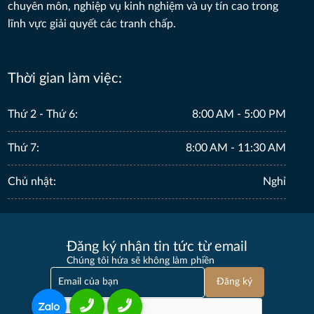
chuyên môn, nghiệp vụ kinh nghiệm và uy tín cao trong
Nhận diện hành vi và bảo vệ hiệu quả người bị bạo
lực tình dục trong hôn nhân
lĩnh vực giải quyết các tranh chấp.
THU 07, 2026
Thời gian làm việc:
Vụ tranh chấp thừa kế của cố NSƯT Vũ Linh còn có
thể kéo dài bao lâu?
MON 06, 2026
Thứ 2 - Thứ 6:
8:00 AM - 5:00 PM
Lỡ ký hợp đồng sở hữu kỳ nghỉ, khách hàng phải
Thứ 7:
8:00 AM - 11:30 AM
làm gì trong 48 giờ đầu?
THU 06, 2026
Chủ nhật:
Nghỉ
Luật Đô thị đặc biệt: Để người có thu nhập thấp
được an cư
Đăng ký nhận tin tức từ email
MON 06, 2026
Chúng tôi hứa sẽ không làm phiền
Đăng ký