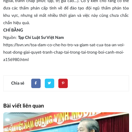
ngoài, tranh chấp phức tạp, trị giá cao…). Có ý kiến cho rằng có thể
đưa các thẩm phán cấp tỉnh về để đào tạo đội ngũ thẩm phán tòa
khu vực, nhưng sẽ mất nhiều thời gian và việc này cũng chưa chắc
chắn hiệu quả.
CHÍ BẰNG
Nguồn:
Tạp Chí Luật Sư Việt Nam
https://lsvn.vn/toa-dam-co-che-ho-tro-va-giam-sat-cua-toa-an-voi-
hoat-dong-giai-quyet-tranh-chap-tai-trong-tai-trong-boi-canh-moi-
a156980.html
Chia sẻ
Bài viết liên quan