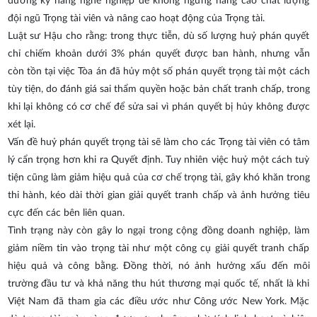
dưỡng kỹ năng nghề nghiệp để không ngừng nâng cao chất lượng
đội ngũ Trọng tài viên và nâng cao hoạt động của Trọng tài.
Luật sư Hậu cho rằng: trong thực tiễn, dù số lượng huỷ phán quyết
chỉ chiếm khoản dưới 3% phán quyết được ban hành, nhưng vẫn
còn tồn tại việc Tòa án đã hủy một số phán quyết trọng tài một cách
tùy tiện, do đánh giá sai thẩm quyền hoặc bản chất tranh chấp, trong
khi lại không có cơ chế để sửa sai vì phán quyết bị hủy không được
xét lại.
Vấn đề huỷ phán quyết trọng tài sẽ làm cho các Trọng tài viên có tâm
lý cẩn trọng hơn khi ra Quyết định. Tuy nhiên việc huỷ một cách tuỳ
tiện cũng làm giảm hiệu quả của cơ chế trọng tài, gây khó khăn trong
thi hành, kéo dài thời gian giải quyết tranh chấp và ảnh hưởng tiêu
cực đến các bên liên quan.
Tình trạng này còn gây lo ngại trong cộng đồng doanh nghiệp, làm
giảm niềm tin vào trọng tài như một công cụ giải quyết tranh chấp
hiệu quả và công bằng. Đồng thời, nó ảnh hưởng xấu đến môi
trường đầu tư và khả năng thu hút thương mại quốc tế, nhất là khi
Việt Nam đã tham gia các điều ước như Công ước New York. Mặc