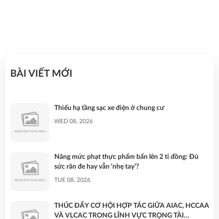
11/09/2025
BÀI VIẾT MỚI
Thiếu hạ tầng sạc xe điện ở chung cư
WED 08, 2026
Nâng mức phạt thực phẩm bẩn lên 2 tỉ đồng: Đủ
sức răn đe hay vẫn ‘nhẹ tay’?
TUE 08, 2026
THÚC ĐẨY CƠ HỘI HỢP TÁC GIỮA AIAC, HCCAA
VÀ VLCAC TRONG LĨNH VỰC TRỌNG TÀI