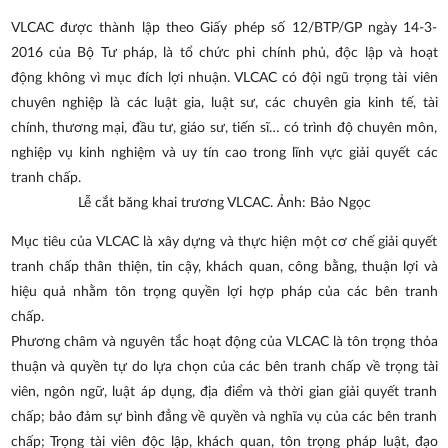
VLCAC được thành lập theo Giấy phép số 12/BTP/GP ngày 14-3-
2016 của Bộ Tư pháp, là tổ chức phi chính phủ, độc lập và hoạt
động không vì mục đích lợi nhuận. VLCAC có đội ngũ trọng tài viên
chuyên nghiệp là các luật gia, luật sư, các chuyên gia kinh tế, tài
chính, thương mại, đầu tư, giáo sư, tiến sĩ… có trình độ chuyên môn,
nghiệp vụ kinh nghiệm và uy tín cao trong lĩnh vực giải quyết các
tranh chấp.
Lễ cắt băng khai trương VLCAC. Ảnh: Bảo Ngọc
Mục tiêu của VLCAC là xây dựng và thực hiện một cơ chế giải quyết
tranh chấp thân thiện, tin cậy, khách quan, công bằng, thuận lợi và
hiệu quả nhằm tôn trọng quyền lợi hợp pháp của các bên tranh
chấp.
Phương châm và nguyên tắc hoạt động của VLCAC là tôn trọng thỏa
thuận và quyền tự do lựa chọn của các bên tranh chấp về trọng tài
viên, ngôn ngữ, luật áp dụng, địa điểm và thời gian giải quyết tranh
chấp; bảo đảm sự bình đẳng về quyền và nghĩa vụ của các bên tranh
chấp; Trọng tài viên độc lập, khách quan, tôn trọng pháp luật, đạo