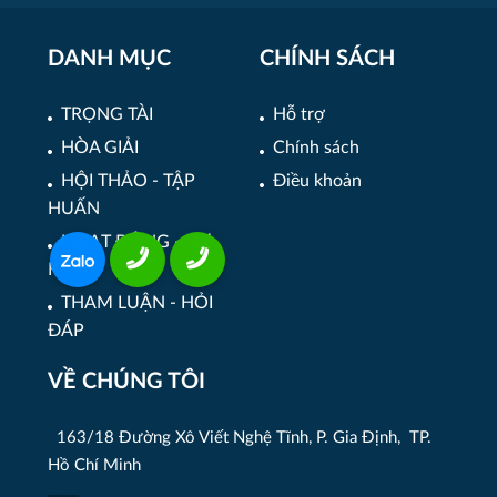
DANH MỤC
CHÍNH SÁCH
TRỌNG TÀI
Hỗ trợ
HÒA GIẢI
Chính sách
HỘI THẢO - TẬP
Điều khoản
HUẤN
HOẠT ĐỘNG - SỰ
KIỆN
THAM LUẬN - HỎI
ĐÁP
VỀ CHÚNG TÔI
163/18 Đường Xô Viết Nghệ Tĩnh, P. Gia Định, TP.
Hồ Chí Minh