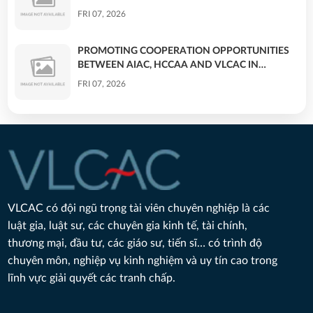
THƯƠNG MẠI - PROMOTING COOPERATION
FRI 07, 2026
OPPORTUNITIES BETWEEN AIAC, HCCAA AND
VLCAC IN COMMERCIAL ARBITRATION
PROMOTING COOPERATION OPPORTUNITIES
BETWEEN AIAC, HCCAA AND VLCAC IN
COMMERCIAL ARBITRATION
FRI 07, 2026
THÚC ĐẨY CƠ HỘI HỢP TÁC GIỮA AIAC, HCCAA
VÀ VLCAC TRONG LĨNH VỰC TRỌNG TÀI
THƯƠNG MẠI
FRI 07, 2026
BÀI PHỎNG VẤN TRÊN BÁO PHÁP LUẬT VIỆT
NAM: NHẬN DIỆN HÀNH VI VÀ BẢO VỆ HIỆU
VLCAC có đội ngũ trọng tài viên chuyên nghiệp là các
QUẢ NGƯỜI BỊ BẠO LỰC TÌNH DỤC TRONG
THU 07, 2026
luật gia, luật sư, các chuyên gia kinh tế, tài chính,
HÔN NHÂN
thương mại, đầu tư, các giáo sư, tiến sĩ… có trình độ
chuyên môn, nghiệp vụ kinh nghiệm và uy tín cao trong
Nhận diện hành vi và bảo vệ hiệu quả người bị bạo
lực tình dục trong hôn nhân
lĩnh vực giải quyết các tranh chấp.
THU 07, 2026